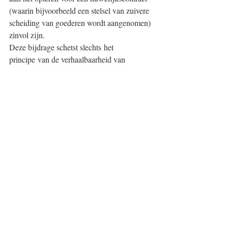
(waarin bijvoorbeeld een stelsel van zuivere 
scheiding van goederen wordt aangenomen) 
zinvol zijn.
Deze bijdrage schetst slechts het 
principe van de verhaalbaarheid van 
beroepsschulden in het wettelijk stelsel en 
treedt niet in detail. Uiteraard kan uw 
situatie veel complexer zijn. Hebt u 
bijvoorbeeld samen met uw echtgenoot een 
kredietovereenkomst getekend in het kader 
van zijn/haar beroepsuitoefening? In 
dat geval hebt u zich beiden verbonden ten 
aanzien van de kredietinstelling en geldt het 
algemeen principe mogelijks niet.
© BVBA ADVOCATENKANTOOR
LEENKNECHT ELS