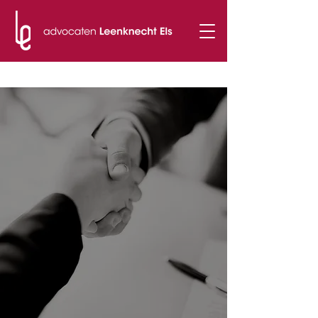
t.
051 50 51 94