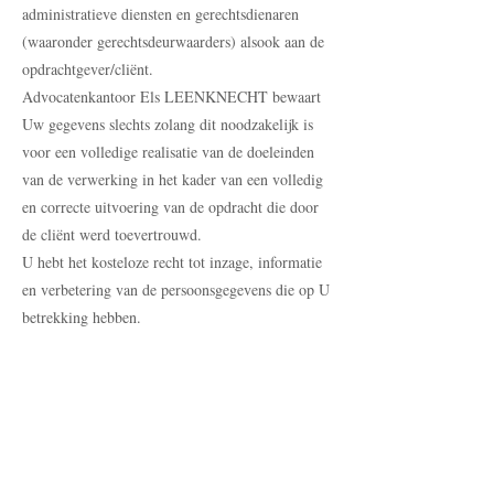
administratieve diensten en gerechtsdienaren
(waaronder gerechtsdeurwaarders) alsook aan de
opdrachtgever/cliënt.
Advocatenkantoor Els LEENKNECHT bewaart
Uw gegevens slechts zolang dit noodzakelijk is
voor een volledige realisatie van de doeleinden
van de verwerking in het kader van een volledig
en correcte uitvoering van de opdracht die door
de cliënt werd toevertrouwd.
U hebt het kosteloze recht tot inzage, informatie
en verbetering van de persoonsgegevens die op U
betrekking hebben.
Advocatenkantoor Els LEENKNECHT verwijst
tevens naar haar volledige privacyverklaring op
www.advocaten-leenknecht-
els.be/privacyverklaring