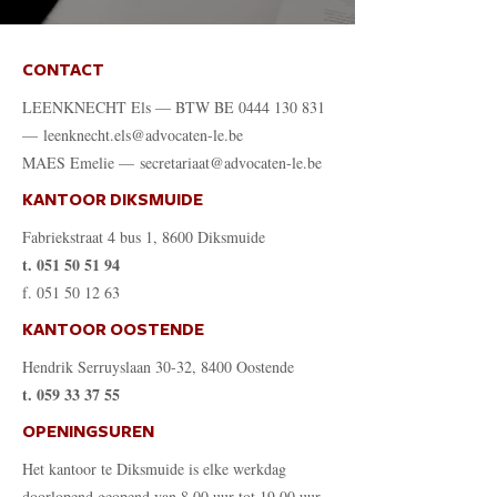
CONTACT
LEENKNECHT Els — BTW BE
0444 130 831
—
leenknecht.els@advocaten-le.be
MAES Emelie —
secretariaat@advocaten-le.be
KANTOOR DIKSMUIDE
Fabriekstraat 4 bus 1, 8600 Diksmuide
t.
051 50 51 94
f.
051 50 12 63
KANTOOR OOSTENDE
Hendrik Serruyslaan 30-32, 8400 Oostende
t.
059 33 37 55
OPENINGSUREN
Het kantoor te Diksmuide is elke werkdag
doorlopend geopend van 8.00 uur tot 19.00 uur.