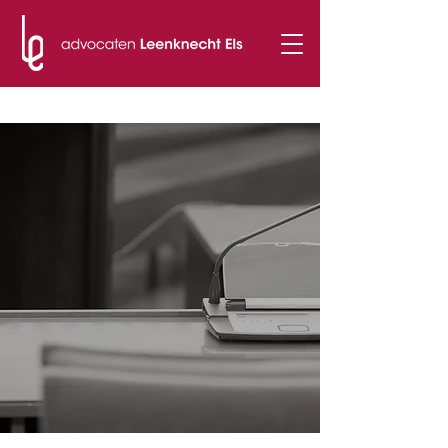
t.
051 50 51 94