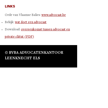
LINKS
Orde van Vlaamse Balies:
www.advocaat.be
Bekijk:
wat doet een advocaat
Download:
overeenkomst tussen advocaat en
private cliënt (PDF)
© BVBA ADVOCATENKANTOOR
LEENKNECHT ELS
KANTOOR DIKSMUIDE
Fabriekstraat 4 bus 1
8600 Diksmuide